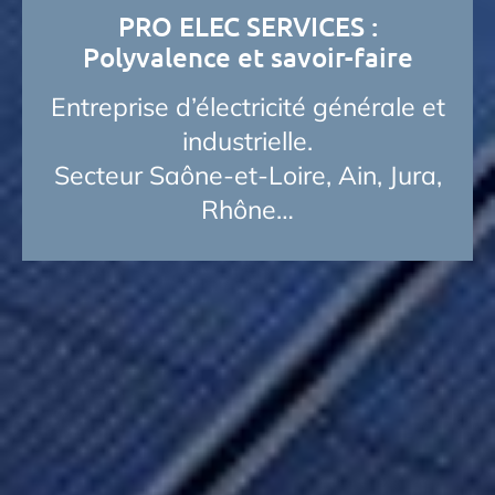
PRO ELEC SERVICES :
Polyvalence et savoir-faire
Entreprise d’électricité générale et
industrielle.
Secteur Saône-et-Loire, Ain, Jura,
Rhône…