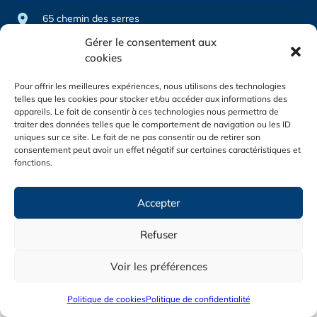
65 chemin des serres
01290 CROTTET
Gérer le consentement aux
cookies
sasproelec@gmail.com
03 58 90 00 30
Pour offrir les meilleures expériences, nous utilisons des technologies
telles que les cookies pour stocker et/ou accéder aux informations des
Du lundi au vendredi de 8h à
appareils. Le fait de consentir à ces technologies nous permettra de
12h et de 14h à 17h
traiter des données telles que le comportement de navigation ou les ID
uniques sur ce site. Le fait de ne pas consentir ou de retirer son
consentement peut avoir un effet négatif sur certaines caractéristiques et
|
|
fonctions.
Copyright © 2026
Mentions légales
Confidentialité
Une réalisation
Agence
Accepter
Refuser
Voir les préférences
Politique de cookies
Politique de confidentialité